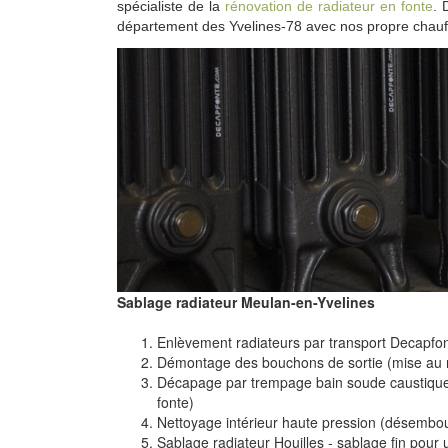
spécialiste de la
rénovation de radiateur en fonte
. 
département des Yvelines-78 avec nos propre chauffe
Sablage radiateur Meulan-en-Yvelines
Enlèvement radiateurs par transport Decapfo
Démontage des bouchons de sortie (mise au
Décapage par trempage bain soude caustique
fonte)
Nettoyage intérieur haute pression (désembo
Sablage radiateur Houilles - sablage fin pou