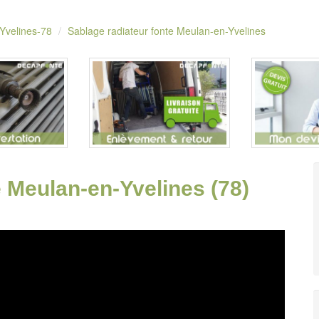
 Yvelines-78
Sablage radiateur fonte Meulan-en-Yvelines
e Meulan-en-Yvelines (78)