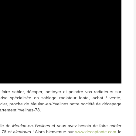
faire sabler, décaper, nettoyer et peindre vos radiateurs sur
ise spécialisée en sablage radiateur fonte, achat / vente,
 acier, proche de Meulan-en-Yvelines notre société de décapage
partement Yvelines-78.
ille de
Meulan-en-Yvelines
et vous avez besoin de faire
sabler
s 78 et alentours
! Alors bienvenue sur
www.decapfonte.com
le