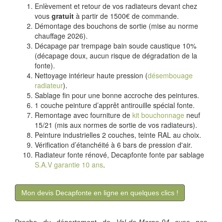
Enlèvement et retour de vos radiateurs devant chez
vous
gratuit
à partir de 1500€ de commande.
Démontage des bouchons de sortie (mise au norme
chauffage 2026).
Décapage par trempage bain soude caustique 10%
(décapage doux, aucun risque de dégradation de la
fonte).
Nettoyage intérieur haute pression (
désembouage
radiateur
).
Sablage fin pour une bonne accroche des peintures.
1 couche peinture d’apprêt antirouille spécial fonte.
Remontage avec fourniture de
kit bouchonnage
neuf
15/21 (mis aux normes de sortie de vos radiateurs).
Peinture industrielles 2 couches, teinte RAL au choix.
Vérification d’étanchéité à 6 bars de pression d'air.
Radiateur fonte rénové, Decapfonte fonte par sablage
S.A.V garantie 10 ans
.
Mon devis Decapfonte en ligne en quelques clics !