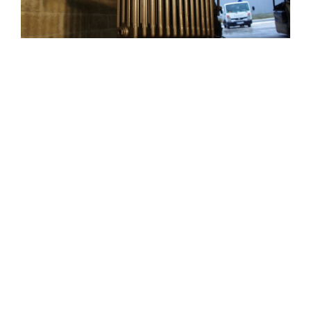
Decapfonte 94 Val-de-Marne
La rénovation de radiateur
sur le Val-de-Marne-94
comprend le
sablage/décapage, et la
peinture de vos radiateurs
en fonte
Notre prestation Decapfonte fonte dans le
renovation
radiateur fonte Val-de-Marne-94
comprend : le sablage par
aérogommage, le nettoyage intérieur, le remplacement des
bouchons de sorties, et la mise en peinture de radiateur
fonte les couleurs de radiateur que nous proposons sont au
choix. Contactez-nous pour plus d'infos sur le sablage.