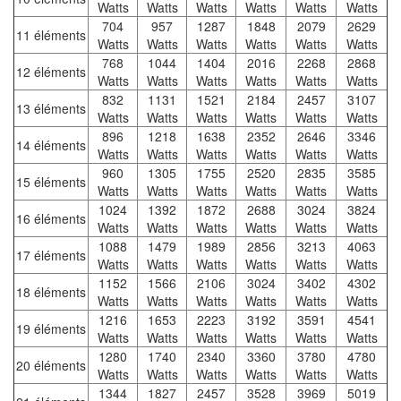
Watts
Watts
Watts
Watts
Watts
Watts
704
957
1287
1848
2079
2629
11 éléments
Watts
Watts
Watts
Watts
Watts
Watts
768
1044
1404
2016
2268
2868
12 éléments
Watts
Watts
Watts
Watts
Watts
Watts
832
1131
1521
2184
2457
3107
13 éléments
Watts
Watts
Watts
Watts
Watts
Watts
896
1218
1638
2352
2646
3346
14 éléments
Watts
Watts
Watts
Watts
Watts
Watts
960
1305
1755
2520
2835
3585
15 éléments
Watts
Watts
Watts
Watts
Watts
Watts
1024
1392
1872
2688
3024
3824
16 éléments
Watts
Watts
Watts
Watts
Watts
Watts
1088
1479
1989
2856
3213
4063
17 éléments
Watts
Watts
Watts
Watts
Watts
Watts
1152
1566
2106
3024
3402
4302
18 éléments
Watts
Watts
Watts
Watts
Watts
Watts
1216
1653
2223
3192
3591
4541
19 éléments
Watts
Watts
Watts
Watts
Watts
Watts
1280
1740
2340
3360
3780
4780
20 éléments
Watts
Watts
Watts
Watts
Watts
Watts
1344
1827
2457
3528
3969
5019