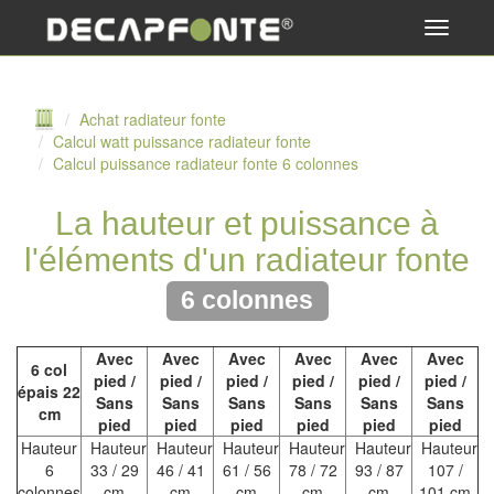
Toggle
navigati
Achat radiateur fonte
Calcul watt puissance radiateur fonte
Calcul puissance radiateur fonte 6 colonnes
La hauteur et puissance à
l'éléments d'un radiateur fonte
6 colonnes
Avec
Avec
Avec
Avec
Avec
Avec
6 col
pied /
pied /
pied /
pied /
pied /
pied /
épais 22
Sans
Sans
Sans
Sans
Sans
Sans
cm
pied
pied
pied
pied
pied
pied
Hauteur
Hauteur
Hauteur
Hauteur
Hauteur
Hauteur
Hauteur
6
33 / 29
46 / 41
61 / 56
78 / 72
93 / 87
107 /
colonnes
cm
cm
cm
cm
cm
101 cm