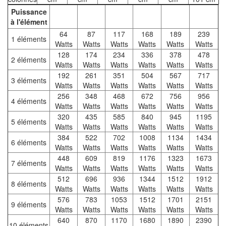
Puissance
à l'élément
64
87
117
168
189
239
1 éléments
Watts
Watts
Watts
Watts
Watts
Watts
128
174
234
336
378
478
2 éléments
Watts
Watts
Watts
Watts
Watts
Watts
192
261
351
504
567
717
3 éléments
Watts
Watts
Watts
Watts
Watts
Watts
256
348
468
672
756
956
4 éléments
Watts
Watts
Watts
Watts
Watts
Watts
320
435
585
840
945
1195
5 éléments
Watts
Watts
Watts
Watts
Watts
Watts
384
522
702
1008
1134
1434
6 éléments
Watts
Watts
Watts
Watts
Watts
Watts
448
609
819
1176
1323
1673
7 éléments
Watts
Watts
Watts
Watts
Watts
Watts
512
696
936
1344
1512
1912
8 éléments
Watts
Watts
Watts
Watts
Watts
Watts
576
783
1053
1512
1701
2151
9 éléments
Watts
Watts
Watts
Watts
Watts
Watts
640
870
1170
1680
1890
2390
10 éléments