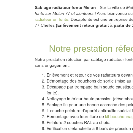
Sablage radiateur fonte Melun
- Sur la ville de
Me
fonte sur Melun 77 et alentours
! Alors bienvenue s
radiateur en fonte
. Decapfonte est une entreprise
77 Chelles
(Enlèvement retour gratuit à partir 
Notre prestation réfe
Notre prestation réfection par sablage radiateur fon
sans engagement.
Enlèvement et retour de vos radiateurs deva
Démontage des bouchons de sortie (mise au
Décapage par trempage bain soude caustique
fonte).
Nettoyage intérieur haute pression (désembou
Sablage fin pour une bonne accroche des pei
1 couche peinture d’apprêt antirouille spécial 
Remontage avec fourniture de
kit bouchonna
Peinture 2 couches RAL au choix.
Vérification d’étanchéité à 6 bars de pression d