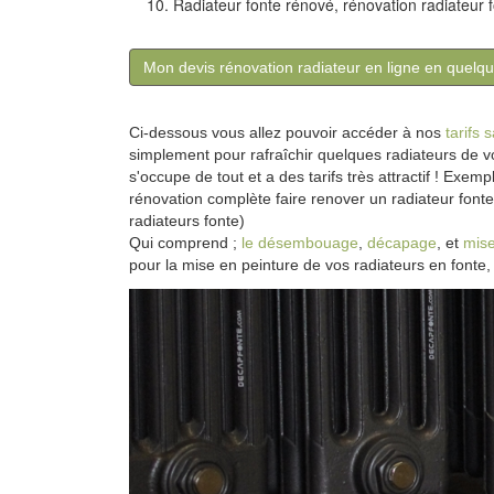
Radiateur fonte rénové, rénovation radiateur 
Mon devis rénovation radiateur en ligne en quelque
Ci-dessous vous allez pouvoir accéder à nos
tarifs 
simplement pour rafraîchir quelques radiateurs de v
s'occupe de tout et a des tarifs très attractif ! Exe
rénovation complète faire renover un radiateur fonte
radiateurs fonte)
Qui comprend ;
le désembouage
,
décapage
, et
mise
pour la mise en peinture de vos radiateurs en fonte, 