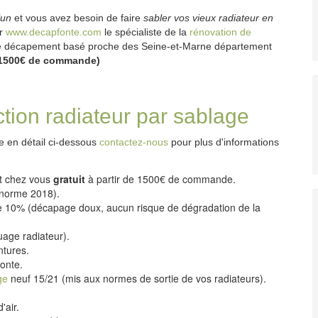
lun
et vous avez besoin de faire
sabler vos vieux radiateur en
ur
www.decapfonte.com
le spécialiste de la
rénovation de
 de décapement basé proche des Seine-et-Marne département
de 1500€ de commande)
ction radiateur par sablage
te en détail ci-dessous
contactez-nous
pour plus d'informations
nt chez vous
gratuit
à partir de 1500€ de commande.
 norme 2018).
 10% (décapage doux, aucun risque de dégradation de la
age radiateur).
ntures.
fonte.
ge
neuf 15/21 (mis aux normes de sortie de vos radiateurs).
'air.