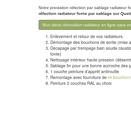
Notre prestation réfection par sablage radiateur f
réfection
radiateur
fonte
par sablage sur
Quet
Mon devis rénovation radiateur en ligne sans 
Enlèvement et retour de vos radiateurs.
Démontage des bouchons de sortie (mise 
Décapage par trempage bain soude caustiq
fonte)
Nettoyage intérieur haute pression (désem
Sablage fin pour une bonne accroche des p
1 couche peinture d’apprêt antirouille
Remontage avec fourniture de
kit bouchon
Peinture 2 couches RAL au choix
Vérification d’étanchéité à 6 bars de pressio
Radiateur fonte rénové, rénovation radiateu
La rénovation radiateurs fonte comprend ;
le dé
sablage
, ainsi que la
mise en peinture d'apprêt
1 c
Transport gratuit aller-retour camion-grue de v
Contactez-nous pour plus d'informations du lundi 