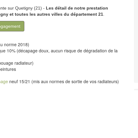
onte sur Quetigny (21) -
Les détail de notre prestation
igny
et toutes les autres villes du département 21
.
engagement
au norme 2018)
ue 10% (décapage doux, aucun risque de dégradation de la
bouage radiateur)
eintures
nage
neuf 15/21 (mis aux normes de sortie de vos radiateurs)
n d'air
r fonte par sablage garantie 10 ans
sembouage
(nettoyage intérieur haute pression),
décapage par
ouche (antirouille).
os radiateurs !
(à partir de 8 radiateurs fonte sur la Gironde).
au vendredi.