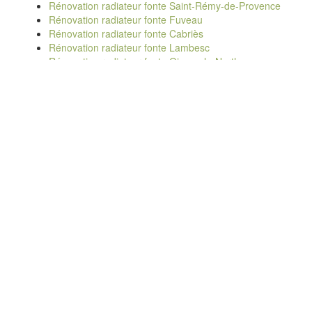
Rénovation radiateur fonte Saint-Rémy-de-Provence
Rénovation radiateur fonte Fuveau
Rénovation radiateur fonte Cabriès
Rénovation radiateur fonte Lambesc
Rénovation radiateur fonte Gignac-la-Nerthe
Rénovation radiateur fonte Velaux
Rénovation radiateur fonte Roquevaire
Rénovation radiateur fonte Lançon-Provence
Rénovation radiateur fonte Port-Saint-Louis-du-Rhône
Rénovation radiateur fonte Venelles
Rénovation radiateur fonte Saint-Chamas
Rénovation radiateur fonte La-Fare-les-Oliviers
TARIFS RÉNOVATION
DÉLAIS RÉNOVATION