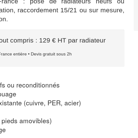
rance : pose de radiateurs neufs ou
ation, raccordement 15/21 ou sur mesure,
on.
out compris : 129 € HT par radiateur
France entière • Devis gratuit sous 2h
fs ou reconditionnés
ouage
istante (cuivre, PER, acier)
e
 pieds amovibles)
ge